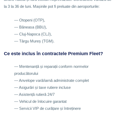
la 3 la 36 de luni. Mașinile pot fi preluate din aeroporturile:
— Otopeni (OTP),
— Băneasa (BBU),
— Cluj-Napoca (CLJ),
— Târgu Mureș (TGM).
Ce este inclus în contractele Premium Fleet?
— Mentenanță și reparații conform normelor
producătorului
— Anvelope vară/iarnă administrate complet
— Asigurări și taxe rutiere incluse
— Asistență rutieră 24/7
— Vehicul de înlocuire garantat
— Servicii VIP de curățare și întreținere