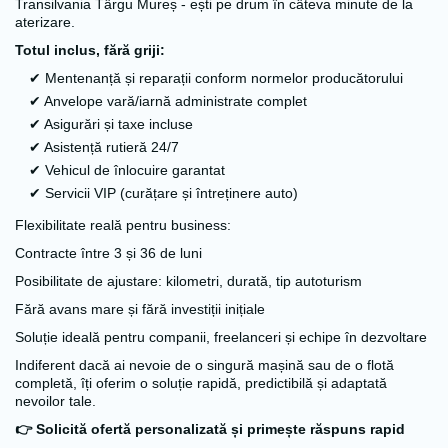
Transilvania Târgu Mureș - ești pe drum în câteva minute de la
aterizare.
Totul inclus, fără griji:
✔ Mentenanță și reparații conform normelor producătorului
✔ Anvelope vară/iarnă administrate complet
✔ Asigurări și taxe incluse
✔ Asistență rutieră 24/7
✔ Vehicul de înlocuire garantat
✔ Servicii VIP (curățare și întreținere auto)
Flexibilitate reală pentru business:
Contracte între 3 și 36 de luni
Posibilitate de ajustare: kilometri, durată, tip autoturism
Fără avans mare și fără investiții inițiale
Soluție ideală pentru companii, freelanceri și echipe în dezvoltare
Indiferent dacă ai nevoie de o singură mașină sau de o flotă
completă, îți oferim o soluție rapidă, predictibilă și adaptată
nevoilor tale.
👉 Solicită ofertă personalizată și primește răspuns rapid