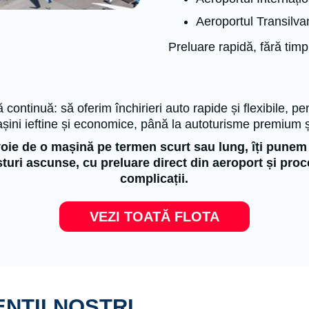
Aeroportul Transilv
Preluare rapidă, fără timp
continuă: să oferim închirieri auto rapide și flexibile, pe
șini ieftine și economice, până la autoturisme premium ș
voie de o mașină pe termen scurt sau lung, îți punem 
osturi ascunse, cu preluare direct din aeroport și proc
complicații.
VEZI TOATĂ FLOTA
ENȚII NOȘTRI