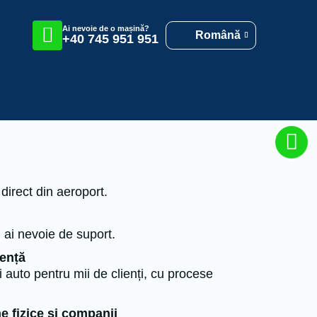
Ai nevoie de o mașină?
Română
+40 745 951 951
direct din aeroport.
 ai nevoie de suport.
iență
ri auto pentru mii de clienți, cu procese
e fizice și companii