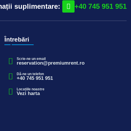
ații suplimentare:
+40 745 951 951
Întrebări
Scrie-ne un email
reservation@premiumrent.ro
Dă-ne un telefon
+40 745 951 951
Locațiile noastre
Vezi harta