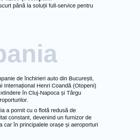
curt până la soluții full-service pentru
ania
nie de închirieri auto din București,
ui Internațional Henri Coandă (Otopeni)
xtindere în Cluj-Napoca și Târgu
oporturilor.
 a pornit cu o flotă redusă de
ltat constant, devenind un furnizor de
a car în principalele orașe și aeroporturi