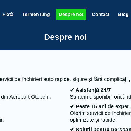
Flotă
Termen lung
Despre noi
Contact
Blog
Despre noi
cii de închirieri auto rapide, sigure și fără complicații, 
✔ Asistență 24/7
 din Aeroport Otopeni,
Suntem disponibili oricând
.
✔ Peste 15 ani de exper
Oferim servicii de închirie
r.
optimizate și rapide.
✔ Soluții pentru persoan