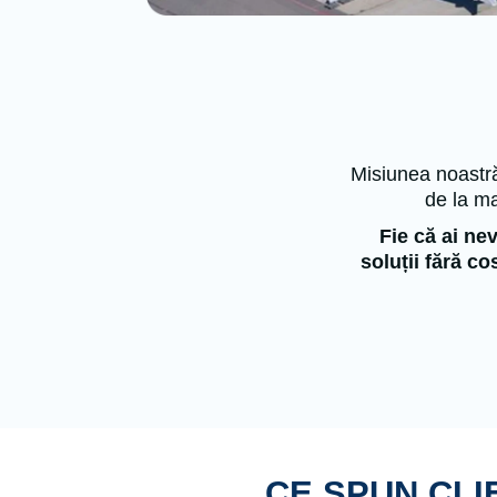
Misiunea noastră 
de la ma
Fie că ai ne
soluții fără c
CE SPUN CLI