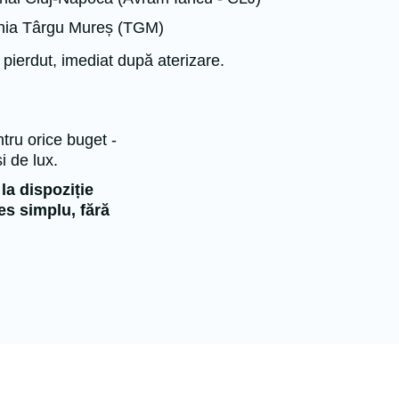
ania Târgu Mureș (TGM)
 pierdut, imediat după aterizare.
ntru orice buget -
i de lux.
la dispoziție
es simplu, fără