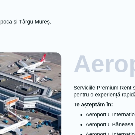
apoca și Târgu Mureș.
Aerop
Serviciile Premium Rent su
pentru o experiență rapidă
Te așteptăm în:
Aeroportul Internaț
Aeroportul Băneasa
Aeroportul Internați