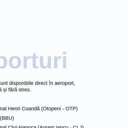
orturi
nt disponibile direct în aeroport,
 și fără stres.
ional Henri Coandă (Otopeni - OTP)
 (BBU)
onal Cluj-Napoca (Avram Iancu - CLJ)