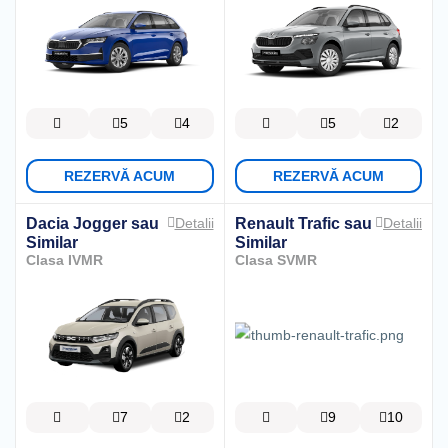
5
4
5
2
REZERVĂ ACUM
REZERVĂ ACUM
Dacia Jogger
sau
Renault Trafic
sau
Detalii
Detalii
Similar
Similar
Clasa IVMR
Clasa SVMR
7
2
9
10