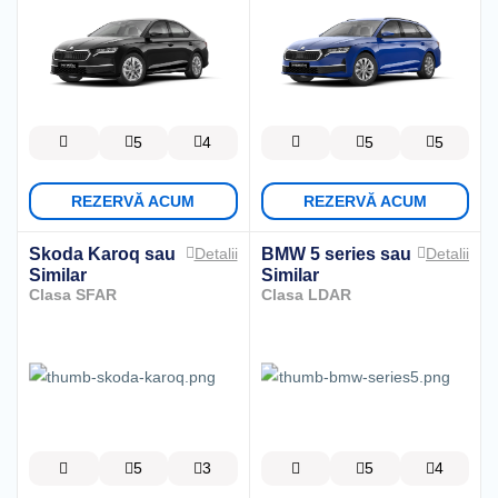
5
4
5
5
REZERVĂ ACUM
REZERVĂ ACUM
Skoda Karoq
sau
BMW 5 series
sau
Detalii
Detalii
Similar
Similar
Clasa SFAR
Clasa LDAR
5
3
5
4