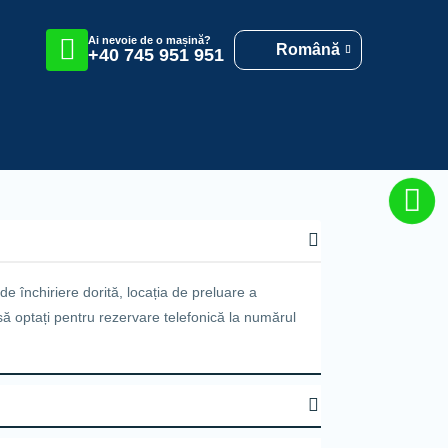
Ai nevoie de o mașină?
Română
+40 745 951 951
de închiriere dorită, locația de preluare a
 să optați pentru rezervare telefonică la numărul