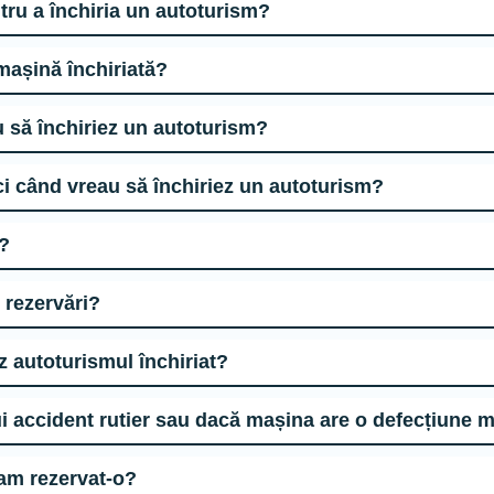
De ce documente/acte am nevoie pentru a închiria un autoturism?
Ce opțiuni de asigurare am pentru o mașină închiriată?
Cum pot să plătesc atunci când vreau să închiriez un autoturism?
Cu ce tip de card pot să plătesc atunci când vreau să închiriez un autoturism?
z?
Care sunt condițiile de anulare a unei rezervări?
Cum, când și unde trebuie să returnez autoturismul închiriat?
Ce pași trebuie să urmez în cazul unui accident rutier sau dacă mașina are o de
De ce nu primesc mașina pe care eu am rezervat-o?