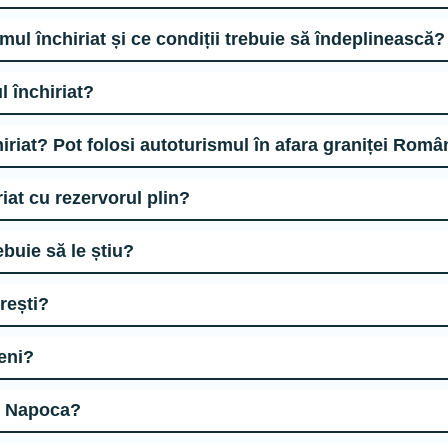
Câte persoane pot conduce autoturismul închiriat și ce condiții trebuie să îndeplinească?
rismul închiriat?
l închiriat? Pot folosi autoturismul în afara graniței Româ
nchiriat cu rezervorul plin?
 trebuie să le știu?
ucurești?
topeni?
Unde închiriez un autoturism în Cluj - Napoca?